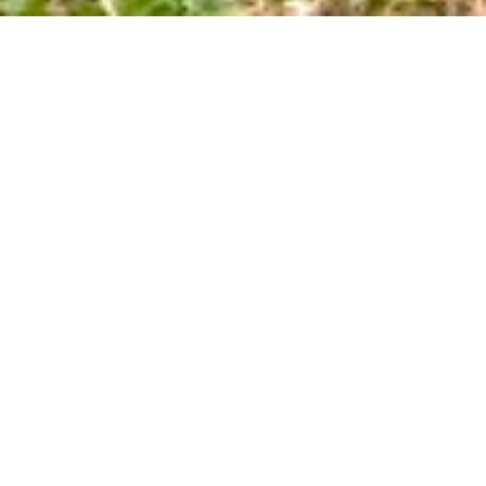
Associazione per la decarbonizzazione
dell'Università di Trento
LA NOSTRA MISSIONE!
Spingere le università italiane a raggiungere tre
obiettivi
TRASPARENZA
quantificare
e rendere pubbliche le emissioni