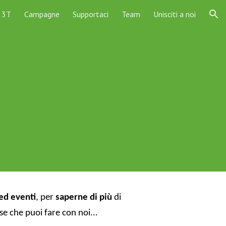
3T
Campagne
Supportaci
Team
Unisciti a noi
ion
 ed eventi
, per
saperne di più
di
ose che puoi fare con noi...