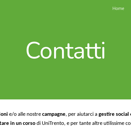
Home
ip to main content
Skip to navigat
Contatti
ioni
e/o alle nostre
campagne
, per aiutarci a
gestire social
are in un corso
di UniTrento,
e per tante altre utilissime c